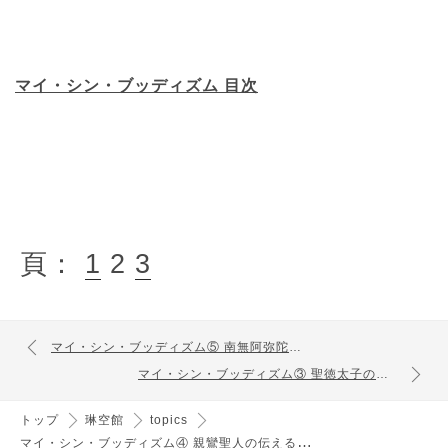
マイ・シン・ブッディズム 目次
頁：
1
2
3
マイ・シン・ブッディズム⑤ 南無阿弥陀仏を聞く
マイ・シン・ブッディズム③ 聖徳太子の仏法
トップ
琳空館
topics
マ
イ・シン・ブッディズム④ 親鸞聖人の伝える信心