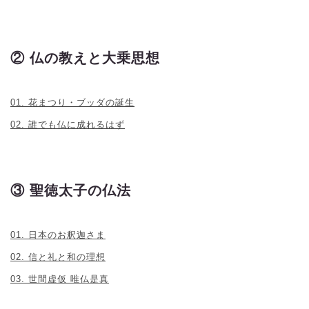
② 仏の教えと大乗思想
01. 花まつり・ブッダの誕生
02. 誰でも仏に成れるはず
③ 聖徳太子の仏法
01. 日本のお釈迦さま
02. 信と礼と和の理想
03. 世間虚仮 唯仏是真