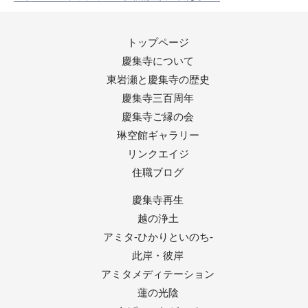
トップページ
慶集寺について
東岩瀬と慶集寺の歴史
慶集寺三百周年
慶集寺ご縁の会
琳空館ギャラリー
リンクエイジ
住職ブログ
慶集寺再生
越の浄土
アミタ-ひかりといのち-
此岸・彼岸
アミタメディテーション
蓮の光陰