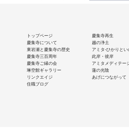
トップページ
慶集寺再生
慶集寺について
越の浄土
東岩瀬と慶集寺の歴史
アミタ-ひかりとい
慶集寺三百周年
此岸・彼岸
慶集寺ご縁の会
アミタメディテー
琳空館ギャラリー
蓮の光陰
リンクエイジ
あげにつながって
住職ブログ