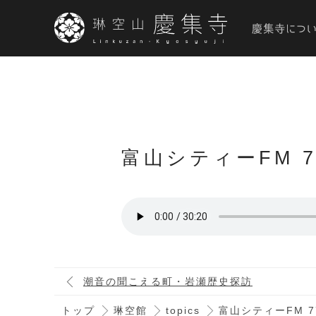
富山シティーFM 77.
潮音の聞こえる町・岩瀬歴史探訪
トップ
琳空館
topics
富山シティーFM 77.